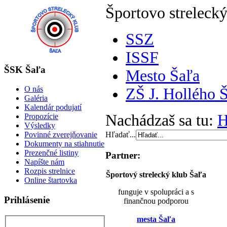
Športovo strelecký
SSZ
ISSF
ŠSK Šaľa
Mesto Šaľa
O nás
ZŠ J. Hollého 
Galéria
Kalendár podujatí
Nachádzaš sa tu:
Propozície
Výsledky
Hľadať...
Povinné zverejňovanie
Dokumenty na stiahnutie
Prezenčné listiny
Partner:
Napíšte nám
Rozpis strelnice
Športový strelecký klub Šaľa
Online štartovka
funguje v spolupráci a s
Prihlásenie
finančnou podporou
mesta Šaľa