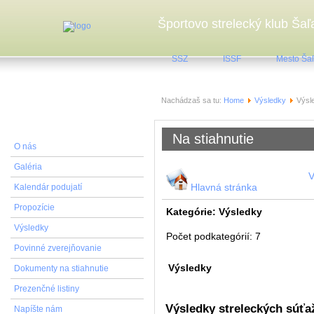
Športovo strelecký klub Šaľ
SSZ
ISSF
Mesto Ša
Nachádzaš sa tu:
Home
Výsledky
Výsl
ŠSK Šaľa
Na stiahnutie
O nás
Galéria
V
Hlavná stránka
Kalendár podujatí
Propozície
Kategórie: Výsledky
Výsledky
Počet podkategórií: 7
Povinné zverejňovanie
Výsledky
Dokumenty na stiahnutie
Prezenčné listiny
Výsledky streleckých súť
Napíšte nám